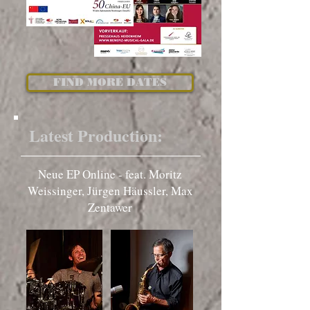
FIND MORE DATES
Latest Production:
Neue EP Online - feat.
Moritz
Weissinger, Jürgen Häussler, Max
Zentawer