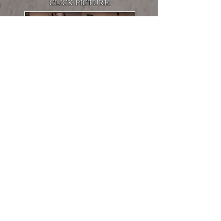
CLICK PICTURE:
Check out my other videos!
SEE MORE VIDEOS
Gitarre: