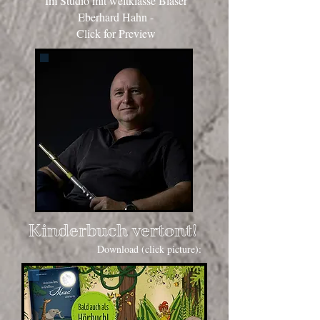
Im Studio mit
weltklasse Bläser
Eberhard Hahn -
Click for Preview
Kinderbuch vertont!
​
Download (click picture):