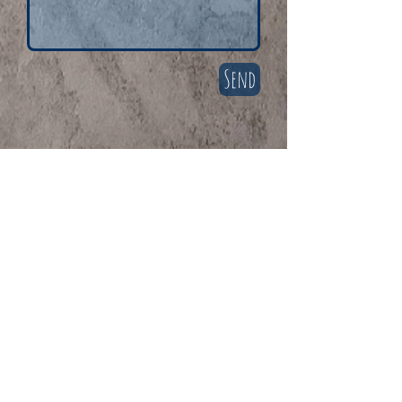
Send
Also find me here:
Backstagepro
Follow me