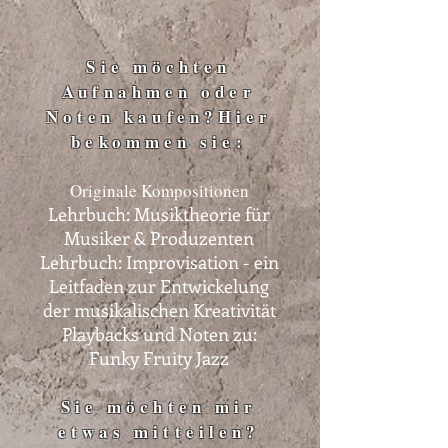
Sie möchten
Aufnahmen oder
Noten kaufen?Hier
bekommen sie:
Originale Kompositionen
Lehrbuch: Musiktheorie für
Musiker & Produzenten
Lehrbuch: Improvisation - ein
Leitfaden zur Entwickelung
der musikalischen Kreativität
Playbacks und Noten zu:
Funky Fruity Jazz
Sie möchten mir
etwas mitteilen?