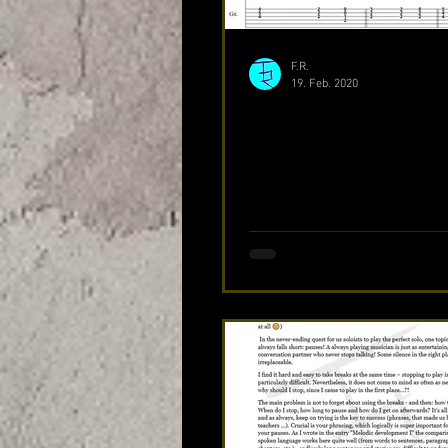
F.R.
19. Feb. 2020
Blues Comping