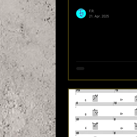
F.R.
21. Apr. 2025
Komplettes Lehrwe
geschrieben II