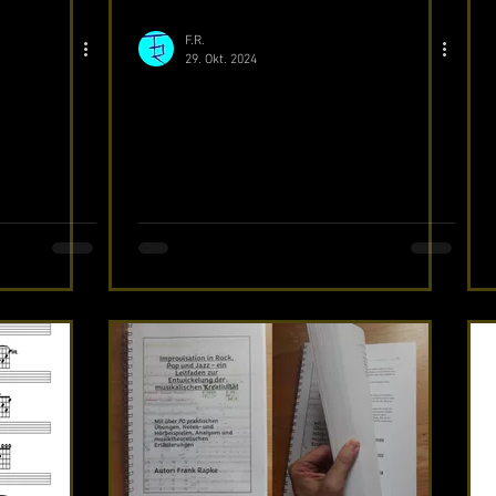
F.R.
29. Okt. 2024
rk
Pattern & Sequenzen II