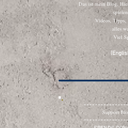
Das ist mein Blog. Hie
spiele
Videos, Tipps,
alles w
Viel S
(Engli
Support Blo