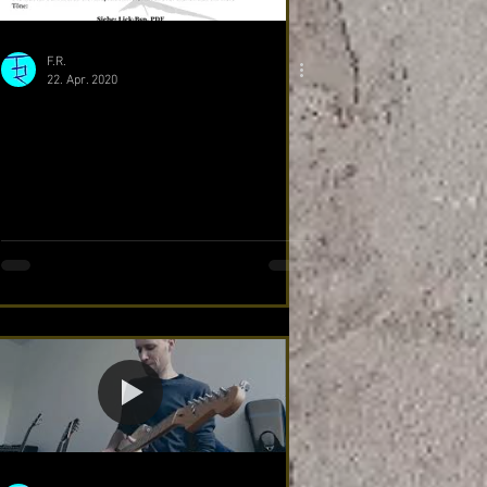
F.R.
22. Apr. 2020
Akkordtöne II - Country