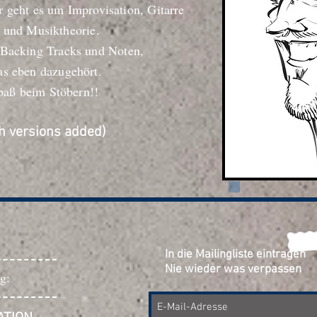
r geht es um Improvisation, Gitarre
n und Musiktheorie.
 Backing Tracks und Noten,
as eben dazugehört.
paß beim Stöbern!!
sh versions added)
In die Mailingliste eintragen
Nie wieder was verpassen
g: