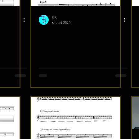
F.R.
6. Juni 2020
 Moll
Harmonisch Moll