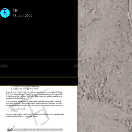
F.R.
18. Juni 2024
Pattern I