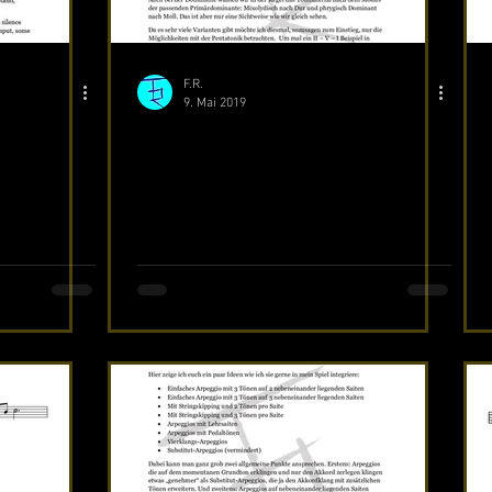
F.R.
9. Mai 2019
g und
II-V-I Jazzkadenz
lung II