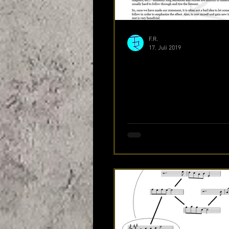
F.R.
17. Juli 2019
Pausen, Phrasierun
melodische Entwick