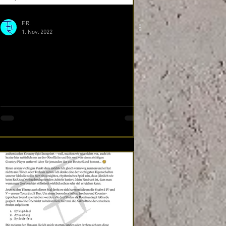
F.R.
1. Nov. 2022
Blues: Extended I