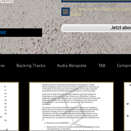
ATION
Ich stimme der Datenschutzerk
lesen
Jetzt abo
sic
ive
Backing Tracks
Audio Beispiele
TAB
Compi