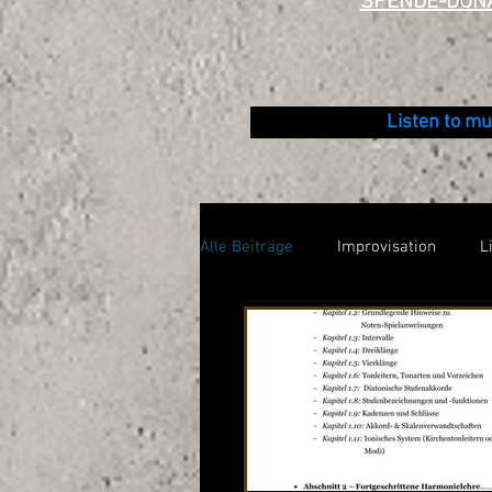
SPENDE-DON
Listen to mu
Alle Beiträge
Improvisation
L