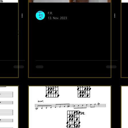
F.R.
13. Nov. 2023
leitung
Komplettes Lehrwerk
geschrieben I