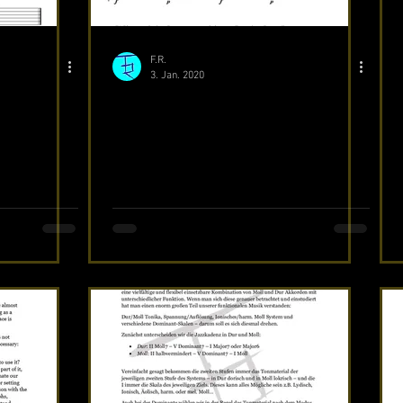
F.R.
3. Jan. 2020
Dynamik I