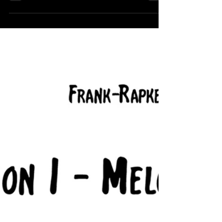
weiterentwickelt, welche Stufen und Akkorde
hier eingefügt...