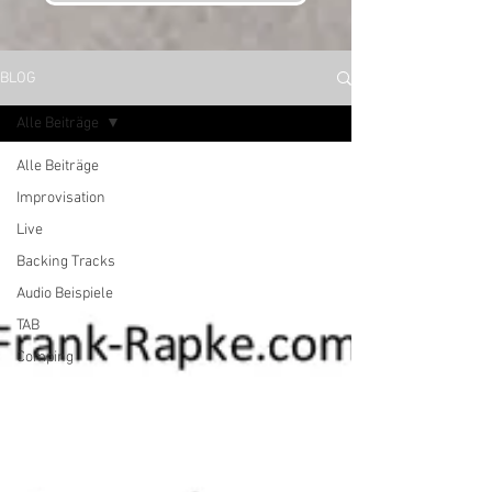
BLOG
Alle Beiträge
Alle Beiträge
Improvisation
Live
Backing Tracks
Audio Beispiele
TAB
Comping