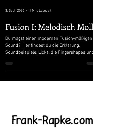
3. Sept. 2020
1 Min. Lesezeit
Fusion I: Melodisch Moll
Du magst einen modernen Fusion-mäßigen
Sound? Hier findest du die Erklärung,
Soundbeispiele, Licks, die Fingershapes und
den Jamtrack.