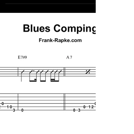
Zeit für etwas Country Music! Diesmal zeige
ich einige Ideen um sich einigermaßen
stilsicher durch einen Country-Song zu
wieseln ohne...