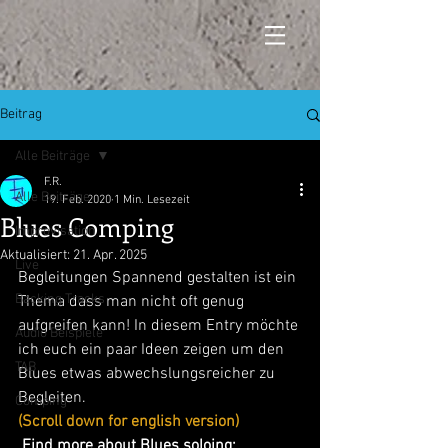
Beitrag
Alle Beiträge
F.R.
Alle Beiträge
19. Feb. 2020
1 Min. Lesezeit
Blues Comping
Improvisation
Aktualisiert:
21. Apr. 2025
Live
Begleitungen Spannend gestalten ist ein 
Backing Tracks
Thema dass man nicht oft genug 
aufgreifen kann! In diesem Entry möchte 
Audio Beispiele
ich euch ein paar Ideen zeigen um den 
TAB
Blues etwas abwechslungsreicher zu 
Begleiten. 
Comping
(Scroll down for english version)
 Find more about Blues soloing:  