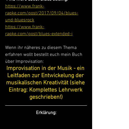
https://www.frank-
rapke.com/post/2017/09/04/blues-
und-bluesrock
https://www.frank-
rapke.com/post/blues-extended-i
Wenn ihr näheres zu diesem Thema 
erfahren wollt bestellt euch mein Buch 
über Improvisation: 
Improvisation in der Musik - ein 
Leitfaden zur Entwickelung der 
musikalischen Kreativität (siehe 
Eintrag: Komplettes Lehrwerk 
geschrieben!)
Erklärung: