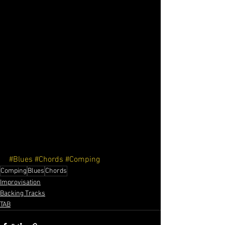
#Blues
#Chords
#Comping
Comping
Blues
Chords
Improvisation
Backing Tracks
TAB