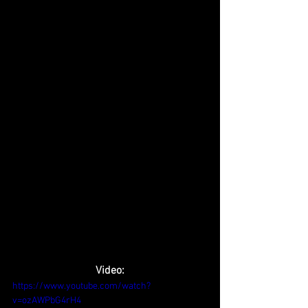
Video:
https://www.youtube.com/watch?
v=ozAWPbG4rH4