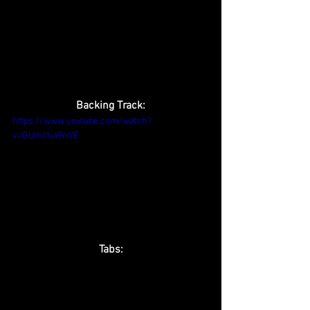
Backing Track:
https://www.youtube.com/watch?
v=GUmt1ia9nVE
Tabs: