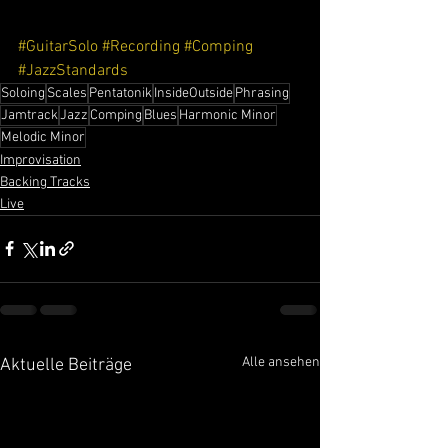
#GuitarSolo
#Recording
#Comping
#JazzStandards
Soloing
Scales
Pentatonik
InsideOutside
Phrasing
Jamtrack
Jazz
Comping
Blues
Harmonic Minor
Melodic Minor
Improvisation
Backing Tracks
Live
Alle ansehen
Aktuelle Beiträge