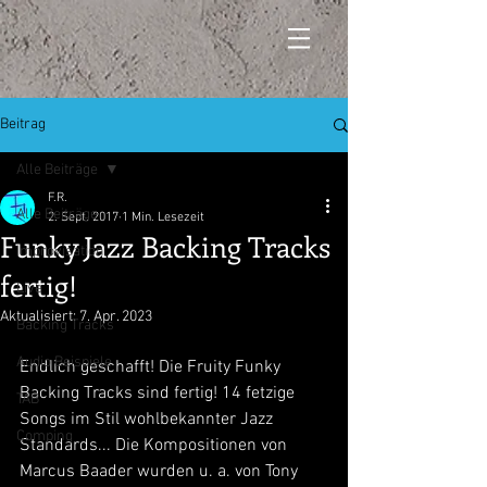
Beitrag
Alle Beiträge
F.R.
Alle Beiträge
2. Sept. 2017
1 Min. Lesezeit
Funky Jazz Backing Tracks
Improvisation
fertig!
Live
Aktualisiert:
7. Apr. 2023
Backing Tracks
Audio Beispiele
Endlich geschafft! Die Fruity Funky 
Backing Tracks sind fertig! 14 fetzige 
TAB
Songs im Stil wohlbekannter Jazz 
Comping
Standards... Die Kompositionen von 
Marcus Baader wurden u. a. von Tony 