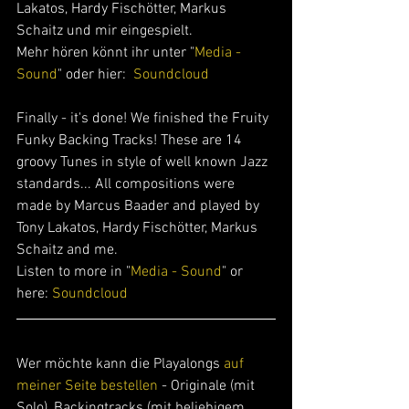
Lakatos, Hardy Fischötter, Markus 
Schaitz und mir eingespielt.
Mehr hören könnt ihr unter "
Media - 
Sound
" oder hier:  
Soundcloud 
Finally - it's done! We finished the Fruity 
Funky Backing Tracks! These are 14 
groovy Tunes in style of well known Jazz 
standards... All compositions were 
made by Marcus Baader and played by 
Tony Lakatos, Hardy Fischötter, Markus 
Schaitz and me. 
Listen to more in "
Media - Sound
" or 
here: 
Soundcloud 
Wer möchte kann die Playalongs 
auf 
meiner Seite bestellen
 - Originale (mit 
Solo), Backingtracks (mit beliebigem 